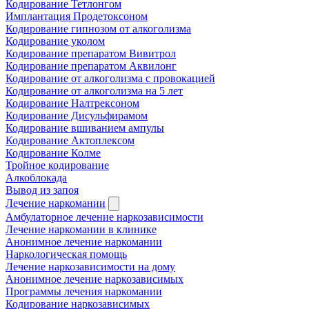
Кодирование Тетлонгом
Имплантация Продетоксоном
Кодирование гипнозом от алкоголизма
Кодирование уколом
Кодирование препаратом Вивитрол
Кодирование препаратом Аквилонг
Кодирование от алкоголизма с провокацией
Кодирование от алкоголизма на 5 лет
Кодирование Налтрексоном
Кодирование Дисульфирамом
Кодирование вшиванием ампулы
Кодирование Актоплексом
Кодирование Колме
Тройное кодирование
Алкоблокада
Вывод из запоя
Лечение наркомании
Амбулаторное лечение наркозависимости
Лечение наркомании в клинике
Анонимное лечение наркомании
Наркологическая помощь
Лечение наркозависимости на дому
Анонимное лечение наркозависимых
Программы лечения наркомании
Кодирование наркозависимых