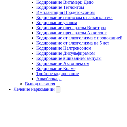
Кодирование Витамерц Депо
Кодирование Тетлонгом
Имплантация Продетоксоном
Кодирование гипнозом от алкоголизма
Кодирование уколом
Кодирование препаратом Вивитрол
Кодирование препаратом Аквилонг
Кодирование от алкоголизма с провокацией
Кодирование от алкоголизма на 5 лет
Кодирование Налтрексоном
Кодирование Дисульфирамом
Кодирование вшиванием ампулы
Кодирование Актоплексом
Кодирование Колме
Тройное кодирование
Алкоблокада
Вывод из запоя
Лечение наркомании