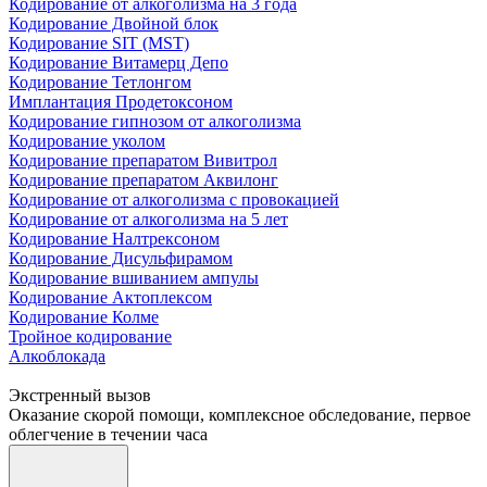
Кодирование от алкоголизма на 3 года
Кодирование Двойной блок
Кодирование SIT (MST)
Кодирование Витамерц Депо
Кодирование Тетлонгом
Имплантация Продетоксоном
Кодирование гипнозом от алкоголизма
Кодирование уколом
Кодирование препаратом Вивитрол
Кодирование препаратом Аквилонг
Кодирование от алкоголизма с провокацией
Кодирование от алкоголизма на 5 лет
Кодирование Налтрексоном
Кодирование Дисульфирамом
Кодирование вшиванием ампулы
Кодирование Актоплексом
Кодирование Колме
Тройное кодирование
Алкоблокада
Экстренный вызов
Оказание скорой помощи, комплексное обследование, первое
облегчение в течении часа