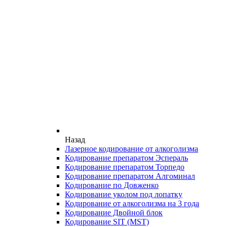
Назад
Лазерное кодирование от алкоголизма
Кодирование препаратом Эспераль
Кодирование препаратом Торпедо
Кодирование препаратом Алгоминал
Кодирование по Довженко
Кодирование уколом под лопатку
Кодирование от алкоголизма на 3 года
Кодирование Двойной блок
Кодирование SIT (MST)