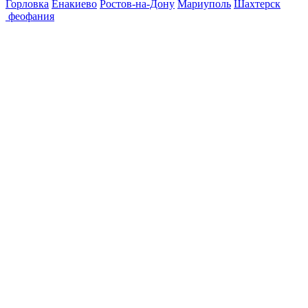
Горловка
Енакиево
Ростов-на-Дону
Мариуполь
Шахтерск
феофания