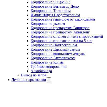
Кодирование SIT (MST)
Кодирование Витамерц Депо
Кодирование Тетлонгом
Имплантация Продетоксоном
Кодирование гипнозом от алкоголизма
Кодирование уколом
Кодирование препаратом Вивитрол
Кодирование препаратом Аквилонг
Кодирование от алкоголизма с провокацией
Кодирование от алкоголизма на 5 лет
Кодирование Налтрексоном
Кодирование Дисульфирамом
Кодирование вшиванием ампулы
Кодирование Актоплексом
Кодирование Колме
Тройное кодирование
Алкоблокада
Вывод из запоя
Лечение наркомании