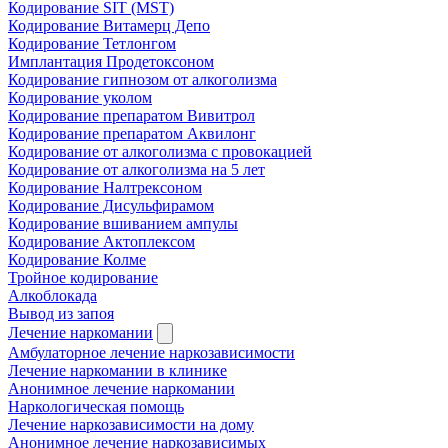
Кодирование SIT (MST)
Кодирование Витамерц Депо
Кодирование Тетлонгом
Имплантация Продетоксоном
Кодирование гипнозом от алкоголизма
Кодирование уколом
Кодирование препаратом Вивитрол
Кодирование препаратом Аквилонг
Кодирование от алкоголизма с провокацией
Кодирование от алкоголизма на 5 лет
Кодирование Налтрексоном
Кодирование Дисульфирамом
Кодирование вшиванием ампулы
Кодирование Актоплексом
Кодирование Колме
Тройное кодирование
Алкоблокада
Вывод из запоя
Лечение наркомании
Амбулаторное лечение наркозависимости
Лечение наркомании в клинике
Анонимное лечение наркомании
Наркологическая помощь
Лечение наркозависимости на дому
Анонимное лечение наркозависимых