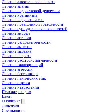
Лечение алкогольного психоза
Лечение апатии
Лечение подростковой депрессии
Лечение кретинизма
Лечение нарушений сна
Лечение повышенной тревожности
Лечение суицидальных наклонностей
Лечение энуреза
Лечение астении
Лечение раздражительности
Лечение амнезии
Лечение маразма
Лечение невроза
Лечение расстройства личности
Лечение галлюцинаций
Лечение агрессии
Лечение бессонницы
Лечение панических атак
Лечение стресса
Лечение неврастении
Психиатр на дом
Цены
О клинике
Лицензии
Специалисты