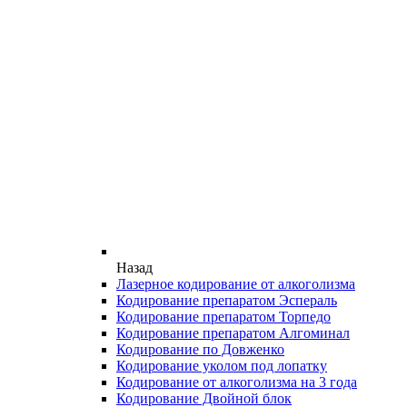
Назад
Лазерное кодирование от алкоголизма
Кодирование препаратом Эспераль
Кодирование препаратом Торпедо
Кодирование препаратом Алгоминал
Кодирование по Довженко
Кодирование уколом под лопатку
Кодирование от алкоголизма на 3 года
Кодирование Двойной блок