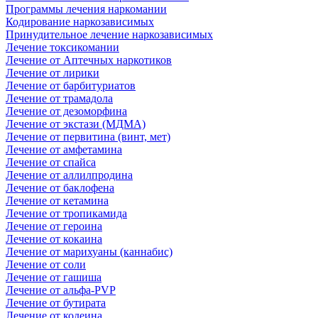
Программы лечения наркомании
Кодирование наркозависимых
Принудительное лечение наркозависимых
Лечение токсикомании
Лечение от Аптечных наркотиков
Лечение от лирики
Лечение от барбитуриатов
Лечение от трамадола
Лечение от дезоморфина
Лечение от экстази (МДМА)
Лечение от первитина (винт, мет)
Лечение от амфетамина
Лечение от спайса
Лечение от аллилпродина
Лечение от баклофена
Лечение от кетамина
Лечение от тропикамида
Лечение от героина
Лечение от кокаина
Лечение от марихуаны (каннабис)
Лечение от соли
Лечение от гашиша
Лечение от альфа-PVP
Лечение от бутирата
Лечение от кодеина