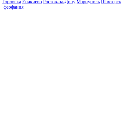
Горловка
Енакиево
Ростов-на-Дону
Мариуполь
Шахтерск
феофания