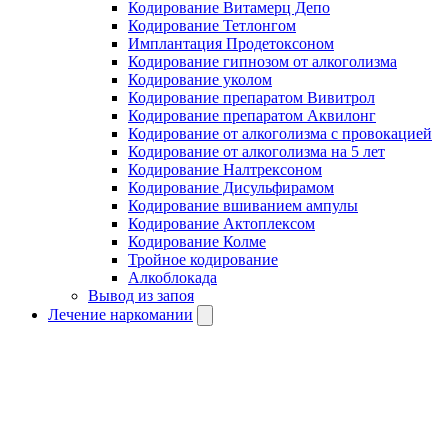
Кодирование Витамерц Депо
Кодирование Тетлонгом
Имплантация Продетоксоном
Кодирование гипнозом от алкоголизма
Кодирование уколом
Кодирование препаратом Вивитрол
Кодирование препаратом Аквилонг
Кодирование от алкоголизма с провокацией
Кодирование от алкоголизма на 5 лет
Кодирование Налтрексоном
Кодирование Дисульфирамом
Кодирование вшиванием ампулы
Кодирование Актоплексом
Кодирование Колме
Тройное кодирование
Алкоблокада
Вывод из запоя
Лечение наркомании