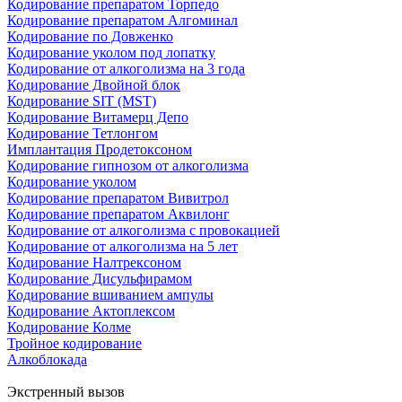
Кодирование препаратом Торпедо
Кодирование препаратом Алгоминал
Кодирование по Довженко
Кодирование уколом под лопатку
Кодирование от алкоголизма на 3 года
Кодирование Двойной блок
Кодирование SIT (MST)
Кодирование Витамерц Депо
Кодирование Тетлонгом
Имплантация Продетоксоном
Кодирование гипнозом от алкоголизма
Кодирование уколом
Кодирование препаратом Вивитрол
Кодирование препаратом Аквилонг
Кодирование от алкоголизма с провокацией
Кодирование от алкоголизма на 5 лет
Кодирование Налтрексоном
Кодирование Дисульфирамом
Кодирование вшиванием ампулы
Кодирование Актоплексом
Кодирование Колме
Тройное кодирование
Алкоблокада
Экстренный вызов