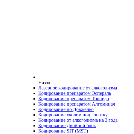
Назад
Лазерное кодирование от алкоголизма
Кодирование препаратом Эспераль
Кодирование препаратом Торпедо
Кодирование препаратом Алгоминал
Кодирование по Довженко
Кодирование уколом под лопатку
Кодирование от алкоголизма на 3 года
Кодирование Двойной блок
Кодирование SIT (MST)