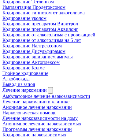
Кодирование Тетлонгом
Имплантация Продетоксоном
Кодирование гипнозом от алкоголизма
Кодирование уколом
Кодирование препаратом Вивитрол
Кодирование препаратом Аквилонг
Кодирование от алкоголизма с провокацией
Кодирование от алкоголизма на 5 лет
Кодирование Налтрексоном
Кодирование Дисульфирамом
Кодирование вшиванием ампулы
Кодирование Актоплексом
Кодирование Колме
Тройное кодирование
Алкоблокада
Вывод из запоя
Лечение наркомании
Амбулаторное лечение наркозависимости
Лечение наркомании в клинике
Анонимное лечение наркомании
Наркологическая помощь
Лечение наркозависимости на дому
Анонимное лечение наркозависимых
Программы лечения наркомании
Кодирование наркозависимых